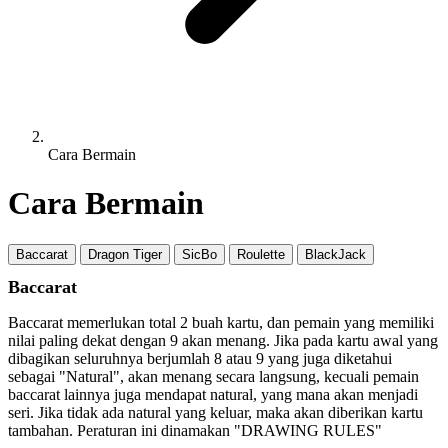
Cara Bermain
Cara Bermain
Baccarat
Dragon Tiger
SicBo
Roulette
BlackJack
Baccarat
Baccarat memerlukan total 2 buah kartu, dan pemain yang memiliki
nilai paling dekat dengan 9 akan menang. Jika pada kartu awal yang
dibagikan seluruhnya berjumlah 8 atau 9 yang juga diketahui
sebagai "Natural", akan menang secara langsung, kecuali pemain
baccarat lainnya juga mendapat natural, yang mana akan menjadi
seri. Jika tidak ada natural yang keluar, maka akan diberikan kartu
tambahan. Peraturan ini dinamakan "DRAWING RULES"