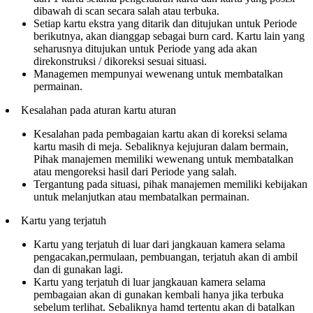
dibawah di scan secara salah atau terbuka.
Setiap kartu ekstra yang ditarik dan ditujukan untuk Periode
berikutnya, akan dianggap sebagai burn card. Kartu lain yang
seharusnya ditujukan untuk Periode yang ada akan
direkonstruksi / dikoreksi sesuai situasi.
Managemen mempunyai wewenang untuk membatalkan
permainan.
Kesalahan pada aturan kartu aturan
Kesalahan pada pembagaian kartu akan di koreksi selama
kartu masih di meja. Sebaliknya kejujuran dalam bermain,
Pihak manajemen memiliki wewenang untuk membatalkan
atau mengoreksi hasil dari Periode yang salah.
Tergantung pada situasi, pihak manajemen memiliki kebijakan
untuk melanjutkan atau membatalkan permainan.
Kartu yang terjatuh
Kartu yang terjatuh di luar dari jangkauan kamera selama
pengacakan,permulaan, pembuangan, terjatuh akan di ambil
dan di gunakan lagi.
Kartu yang terjatuh di luar jangkauan kamera selama
pembagaian akan di gunakan kembali hanya jika terbuka
sebelum terlihat. Sebaliknya hamd tertentu akan di batalkan