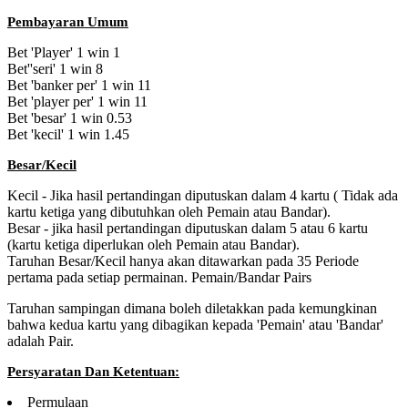
Pembayaran Umum
Bet 'Player' 1 win 1
Bet''seri' 1 win 8
Bet 'banker per' 1 win 11
Bet 'player per' 1 win 11
Bet 'besar' 1 win 0.53
Bet 'kecil' 1 win 1.45
Besar/Kecil
Kecil - Jika hasil pertandingan diputuskan dalam 4 kartu ( Tidak ada
kartu ketiga yang dibutuhkan oleh Pemain atau Bandar).
Besar - jika hasil pertandingan diputuskan dalam 5 atau 6 kartu
(kartu ketiga diperlukan oleh Pemain atau Bandar).
Taruhan Besar/Kecil hanya akan ditawarkan pada 35 Periode
pertama pada setiap permainan. Pemain/Bandar Pairs
Taruhan sampingan dimana boleh diletakkan pada kemungkinan
bahwa kedua kartu yang dibagikan kepada 'Pemain' atau 'Bandar'
adalah Pair.
Persyaratan Dan Ketentuan:
Permulaan