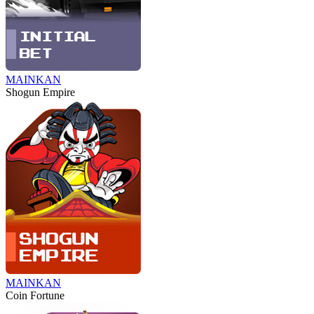
MAINKAN
Shogun Empire
MAINKAN
Coin Fortune