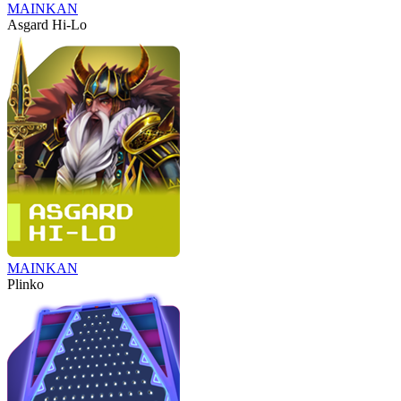
MAINKAN
Asgard Hi-Lo
MAINKAN
Plinko