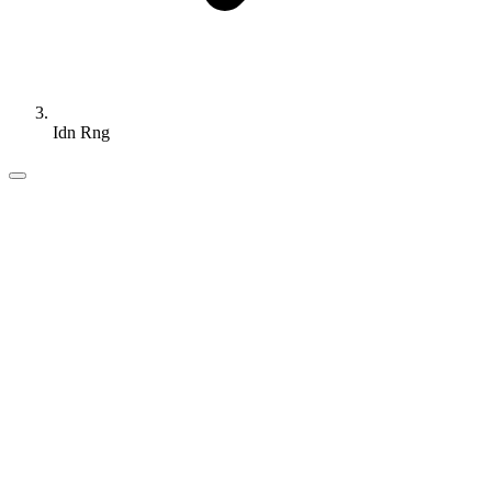
Idn Rng