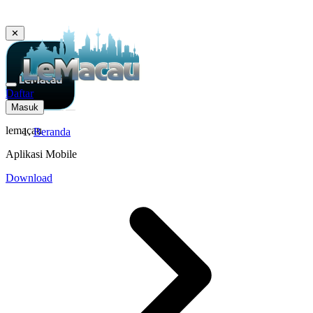
✕
Daftar
Masuk
lemacau
Beranda
Aplikasi Mobile
Download