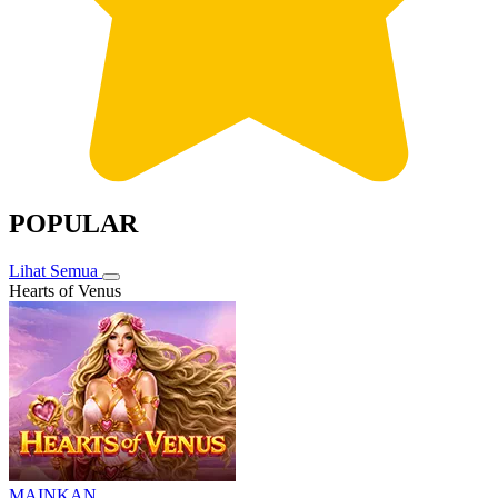
POPULAR
Lihat Semua
Hearts of Venus
MAINKAN