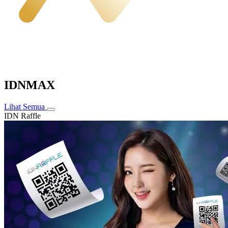
IDNMAX
Lihat Semua
IDN Raffle