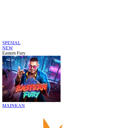
SPESIAL
NEW
Eastern Fury
MAINKAN