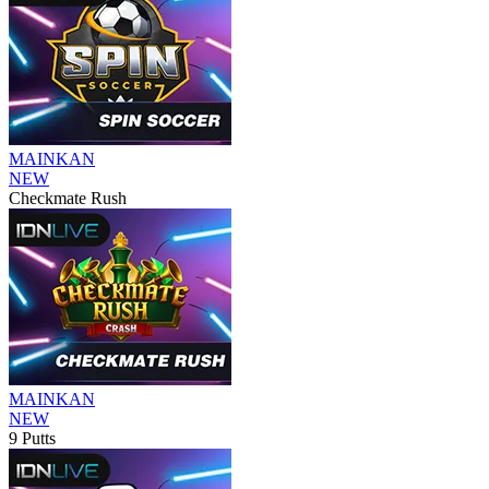
MAINKAN
NEW
Checkmate Rush
MAINKAN
NEW
9 Putts