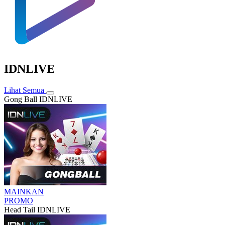
IDNLIVE
Lihat Semua
Gong Ball IDNLIVE
MAINKAN
PROMO
Head Tail IDNLIVE