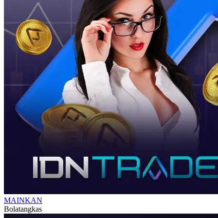
MAINKAN
Bolatangkas